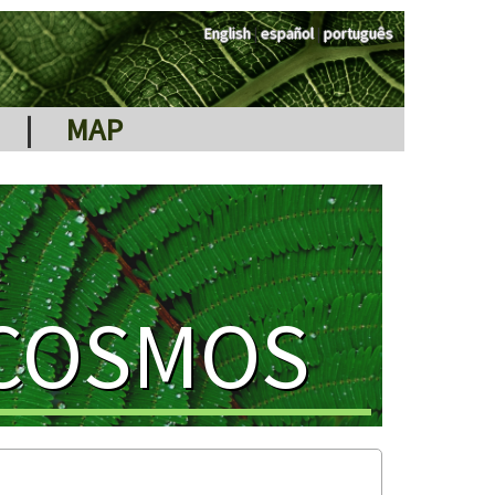
English
|
español
|
português
|
MAP
 COSMOS