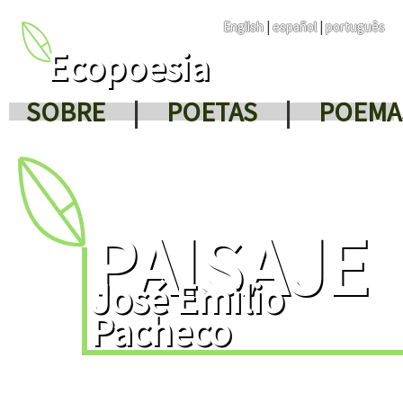
English
|
español
|
português
Ecopoesia
SOBRE
|
POETAS
|
POEMA
PAISAJE
José Emilio
Pacheco