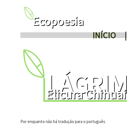
Ecopoesia
INÍCIO
|
LÁGRIM
Elicura Chihuai
Por enquanto não há tradução para o português.