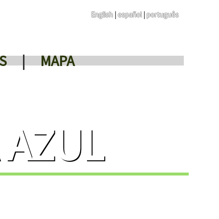
English
|
español
|
português
S
|
MAPA
 AZUL