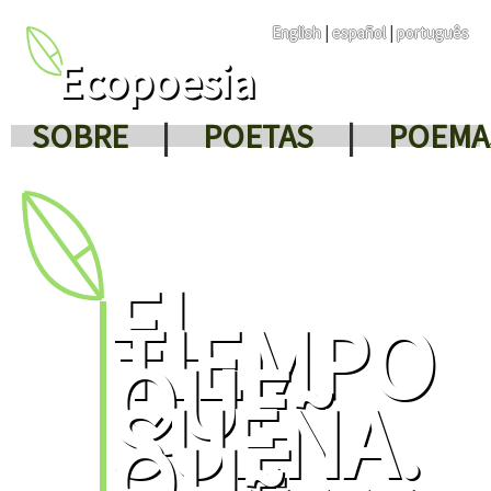
English
|
español
|
português
Ecopoesia
SOBRE
|
POETAS
|
POEMA
EL
TIEMPO
QUE
SUEÑA.
QUE