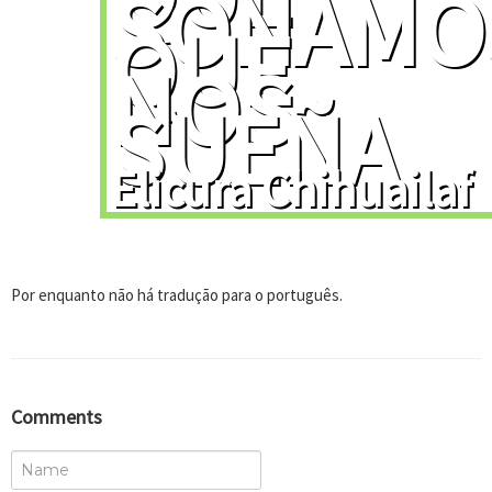
SOÑAMO
QUE
NOS
SUEÑA
Elicura Chihuailaf
Por enquanto não há tradução para o português.
Comments