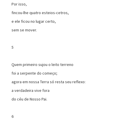
Por isso,
fincou-lhe quatro esteios-cetros,
e ele ficou no lugar certo,
sem se mover.
5
Quem primeiro sujou o leito terreno
foi a serpente do começo;
agora em nossa Terra só resta seu reflexo:
a verdadeira vive fora
do céu de Nosso Pai.
6