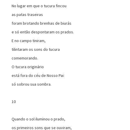
No lugar em que o tucura fincou
as patas traseiras
foram brotando brenhas de biurás
e só então despontaram os prados.
E no campo tiniram,
tilintaram os sons do tucura
comemorando.
O tucura originário
está fora do céu de Nosso Pai:
só sobrou sua sombra.
10
Quando o sol iluminou o prado,
os primeiros sons que se ouviram,