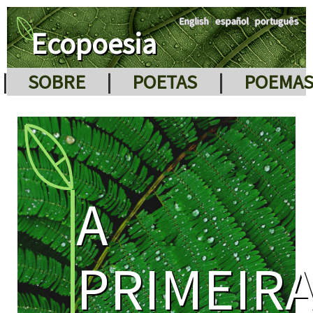
English
|
español
|
português
Ecopoesia
|
SOBRE
|
POETAS
|
POEMA
A
PRIMEIR