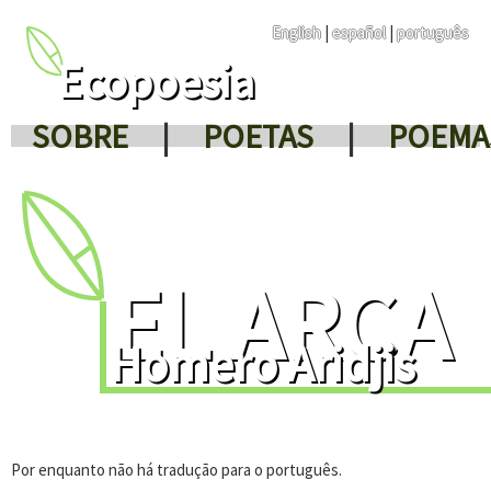
English
|
español
|
português
Ecopoesia
SOBRE
|
POETAS
|
POEMA
EL ARCA
Homero Aridjis
Por enquanto não há tradução para o português.