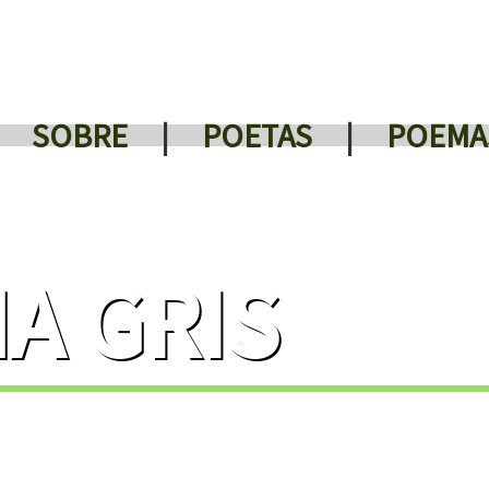
SOBRE
|
POETAS
|
POEMA
A GRIS