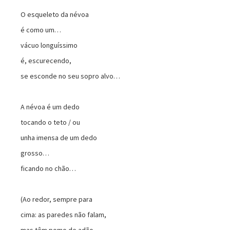
O esqueleto da névoa
é como um…
vácuo longuíssimo
é, escurecendo,
se esconde no seu sopro alvo…
A névoa é um dedo
tocando o teto / ou
unha imensa de um dedo
grosso…
ficando no chão…
(Ao redor, sempre para
cima: as paredes não falam,
mas têm pomo de adão