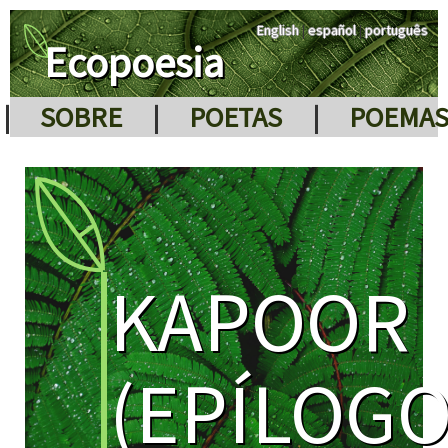
English
|
español
|
português
Ecopoesia
|
SOBRE
|
POETAS
|
POEMA
KAPOOR
(EPÍLOGO