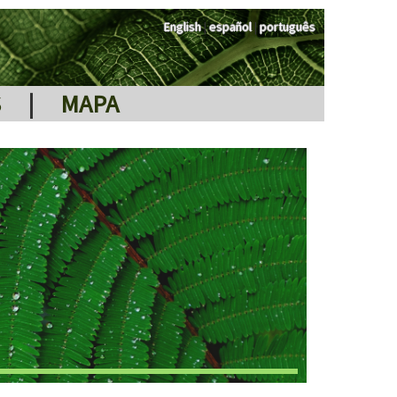
English
|
español
|
português
S
|
MAPA