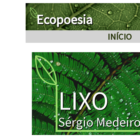
Ecopoesia
INÍCIO
LIXO
Sérgio Medeir