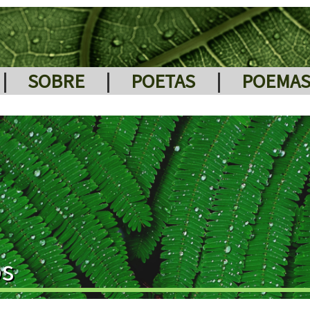
|
SOBRE
|
POETAS
|
POEMA
os